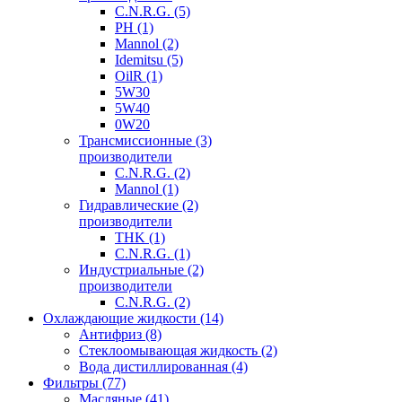
C.N.R.G. (5)
РН (1)
Mannol (2)
Idemitsu (5)
OilR (1)
5W30
5W40
0W20
Трансмиссионные (3)
производители
C.N.R.G. (2)
Mannol (1)
Гидравлические (2)
производители
THK (1)
C.N.R.G. (1)
Индустриальные (2)
производители
C.N.R.G. (2)
Охлаждающие жидкости (14)
Антифриз (8)
Стеклоомывающая жидкость (2)
Вода дистиллированная (4)
Фильтры (77)
Масляные (41)