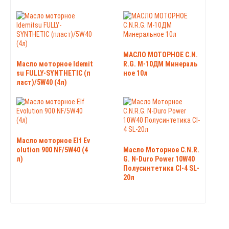
МАСЛО МОТОРНОЕ C.N.
Масло моторное Idemit
R.G. М-10ДМ Минераль
su FULLY-SYNTHETIC (п
ное 10л
ласт)/5W40 (4л)
Масло моторное Elf Ev
olution 900 NF/5W40 (4
Масло Моторное C.N.R.
л)
G. N-Duro Power 10W40
Полусинтетика CI-4 SL-
20л